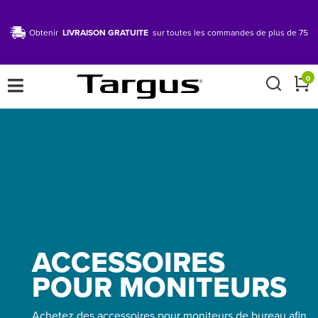
Obtenir
LIVRAISON GRATUITE
sur toutes les commandes de plus de 75
×
0
ACCESSOIRES
POUR MONITEURS
Achetez des accessoires pour moniteurs de bureau afin